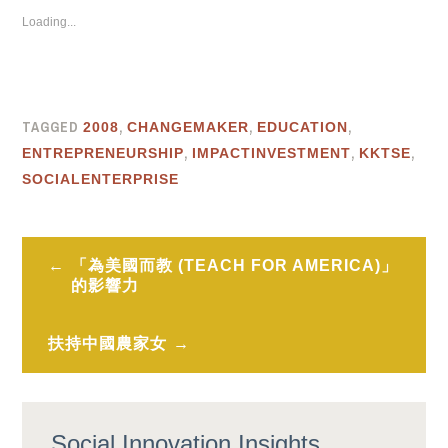
Loading...
TAGGED
,
,
,
2008
CHANGEMAKER
EDUCATION
,
,
,
ENTREPRENEURSHIP
IMPACTINVESTMENT
KKTSE
SOCIALENTERPRISE
Post
「為美國而教 (TEACH FOR AMERICA)」
navigation
的影響力
扶持中國農家女
Social Innovation Insights